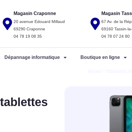
Magasin Craponne
Magasin Tass
20 avenue Edouard Millaud
67 Av. de la Rép
69290 Craponne
69160 Tassin-l
04 78 19 08 35
04 78 07 24 80
Dépannage informatique
Boutique en ligne
Accueil
>
Réparation i
tablettes