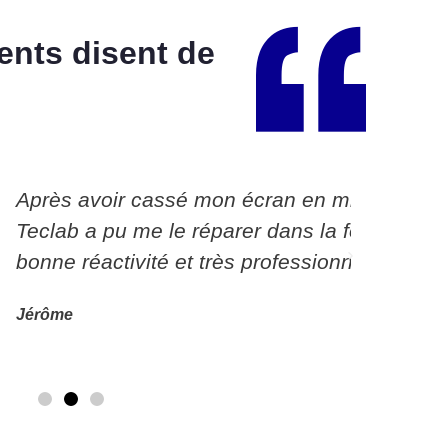
ents disent de
on écran en milieu d’après midi
Très Pro
éparer dans la foulée à 17:00. Très
conseils
 très professionnel je recommande.
recomm
Vincent