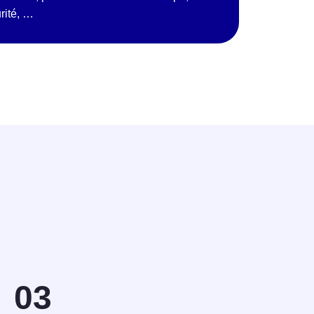
urité, …
03