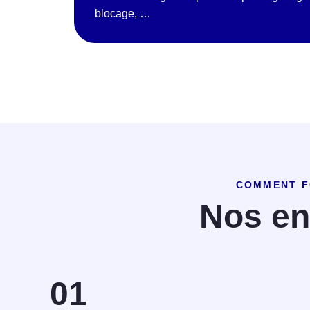
blocage, …
COMMENT F
Nos e
01