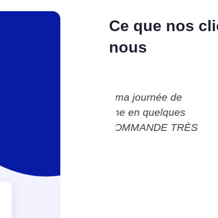
Ce que nos cli
nous
uvé ma journée de
Après avoir cassé m
oblème en quelques
Teclab a pu me le r
JE RECOMMANDE TRÈS
bonne réactivité et
Jérôme