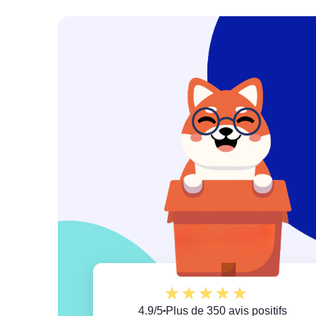
ès bons
Merci Teclab ! Vous m’avez sa
 À
travail. Vous avez résolu le pr
temps et avec gentillesse. 
FORTEMENT !
Margaux
★
★
★
★
★
4.9/5
Plus de 350 avis positifs