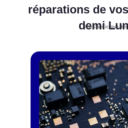
réparations de vos
demi Lu
Il ne s’agit ici que 