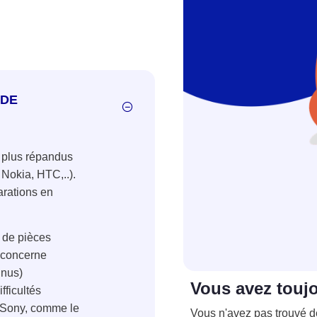
 DE
 plus répandus
Nokia, HTC,..).
arations en
 de pièces
 concerne
nnus)
Vous avez touj
fficultés
 Sony, comme le
Vous n'avez pas trouvé d