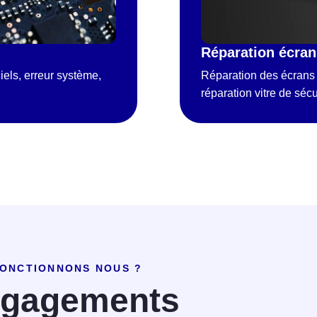
Réparation écran
iels, erreur système,
Réparation des écrans 
réparation vitre de séc
ONCTIONNONS NOUS ?
ngagements