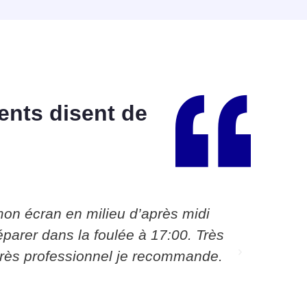
ents disent de
on écran en milieu d’après midi
Très Pro
éparer dans la foulée à 17:00. Très
conseils
 très professionnel je recommande.
recomm
Vincent