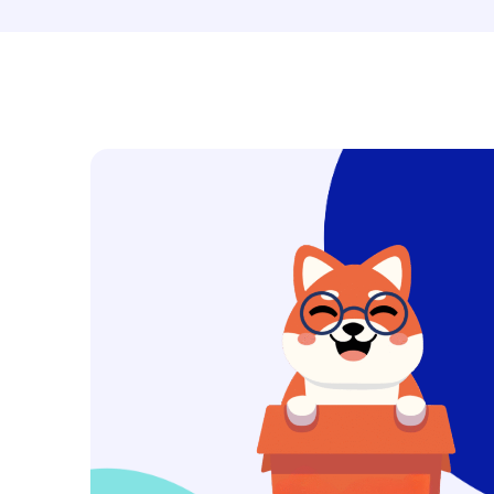
ès bons
Merci Teclab ! Vous m’avez sa
 À
travail. Vous avez résolu le pr
temps et avec gentillesse. 
FORTEMENT !