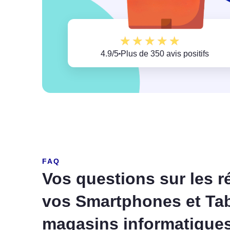
Margaux
★
★
★
★
★
4.9/5
Plus de 350 avis positifs
FAQ
Vos questions sur les r
vos Smartphones et Tab
magasins informatiques