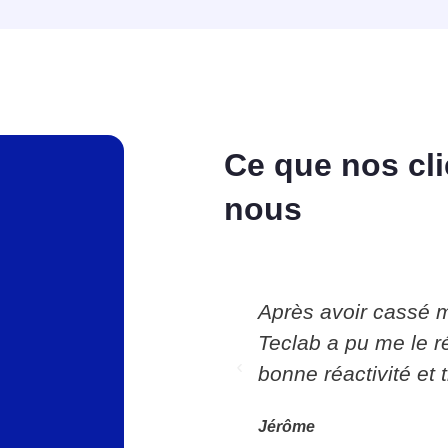
Ce que nos cli
nous
uvé ma journée de
Après avoir cassé m
oblème en quelques
Teclab a pu me le r
JE RECOMMANDE TRÈS
bonne réactivité et
Jérôme