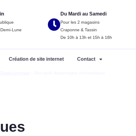
in
Du Mardi au Samedi
ublique
Pour les 2 magasins
a-Demi-Lune
Craponne & Tassin
De 10h à 13h et 15h à 18h
Création de site internet
Contact
’Ouest Lyonnais
>
Nos tarifs dépannages informatiques
ques