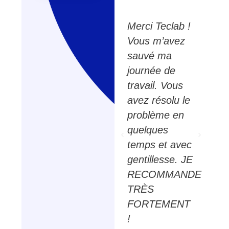
r
Très Pros,
Merci Teclab !
n
pertinents,
Vous m’avez
respectueux et
sauvé ma
près
de très bons
journée de
b a
conseils.
travail. Vous
L’accueil y est
avez résolu le
ns
aussi
problème en
chaleureux ! À
quelques
s
recommander
temps et avec
++
gentillesse. JE
t
RECOMMANDE
Vincent
TRÈS
nel
FORTEMENT
!