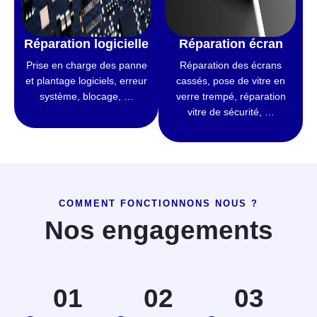
Réparation logicielle
Réparation écran
Prise en charge des panne
Réparation des écrans
et plantage logiciels, erreur
cassés, pose de vitre en
système, blocage, …
verre trempé, réparation
vitre de sécurité, …
COMMENT FONCTIONNONS NOUS ?
Nos engagements
01
02
03